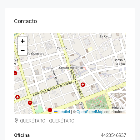
Contacto
+
−
Leaflet
|
©
OpenStreetMap
contributors
QUERÉTARO - QUERÉTARO
Oficina
4423546937