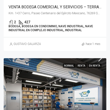
VENTA BODEGA COMERCIAL Y SERVICIOS – TERRA PARK CENTENARIO QUERETARO
Km. 1+37 Cerro, Paseo Centenario del Ejército Mexicano, 76269 Santiago de Querétaro, Qro.
2
427
BODEGA, BODEGA EN CONDOMINIO, NAVE INDUSTRIAL, NAVE
INDUSTRIAL EN COMPLEJO INDUSTRIAL, INDUSTRIAL
GUSTAVO GALARZA
hace 1 mes
NORMAL
RENTA
EN RENTA