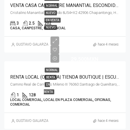
VENTA CASA CAMPESTRE MANANTIAL ESCONDIDO CHAPANTONGO HIDALGO
NORMAL
Cristalino Manantial Escondido 8J54+X2 42906 Chapantongo, Hgo. México
NUEVO
EN VENTA
3
2.5
202
NUEVO
CASA, CANPESTRE, RESIDENCIAL
GUSTAVO GALARZA
hace 4 meses
29,500MXN
NORMAL
RENTA LOCAL (OFICINA| TIENDA BOUTIQUE | ESCUELA IDIOMAS |CO WORKDE MILENIO III QRO
RENTA
Camino Real de Carretas Milenio III 76060 Santiago de Querétaro, Qro. México
EN
RENTA
1
128
LOCAL COMERCIAL, LOCAL EN PLAZA COMERCIAL, OFICINAS,
COMERCIAL
GUSTAVO GALARZA
hace 4 meses