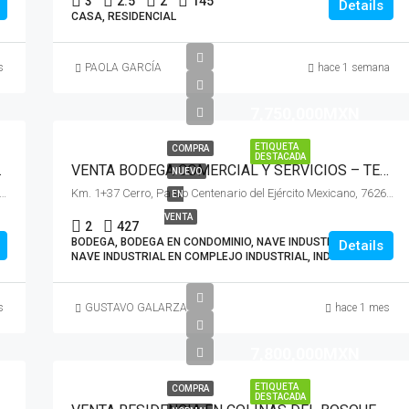
3
2.5
2
145
Details
CASA, RESIDENCIAL
s
PAOLA GARCÍA
hace 1 semana
7,750,000MXN
ETIQUETA
COMPRA
DESTACADA
ENTENARIO QRO
VENTA BODEGA COMERCIAL Y SERVICIOS – TERRA PARK CENTENARIO QUERETARO
NUEVO
rro, Paseo Centenario del Ejército Mexicano, 76269 Santiago de Querétaro, Qro.
Km. 1+37 Cerro, Paseo Centenario del Ejército Mexicano, 76269 Santiago de Querétaro, Qro.
EN
VENTA
2
427
BODEGA, BODEGA EN CONDOMINIO, NAVE INDUSTRIAL,
Details
NAVE INDUSTRIAL EN COMPLEJO INDUSTRIAL, INDUSTRIAL
s
GUSTAVO GALARZA
hace 1 mes
7,800,000MXN
ETIQUETA
COMPRA
DESTACADA