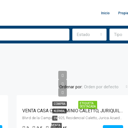
Inicio
Propi
Estado
Tipo
Ordenar por:
Orden por defecto
ETIQUETA
COMPRA
DESTACADA
VENTA CASA CONDOMINIO CALETTO, JURIQUILLA QUERETARO
NORMAL
Blvrd de la Campana 925, Residencial Caletto, Jurica Acueducto, 76230 Juriquilla, Qro.
EN
VENTA