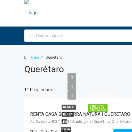
Home
Querétaro
Querétaro
14 Propiedades
8,800MXN
ETIQUETA
NORMAL
DESTACADA
RENTA CASA SONTERRA NATURA I QUERETARO
RENTA
Av. Sonterra 4034, 76235 Santiago de Querétaro, Qro., México
EN
RENTA