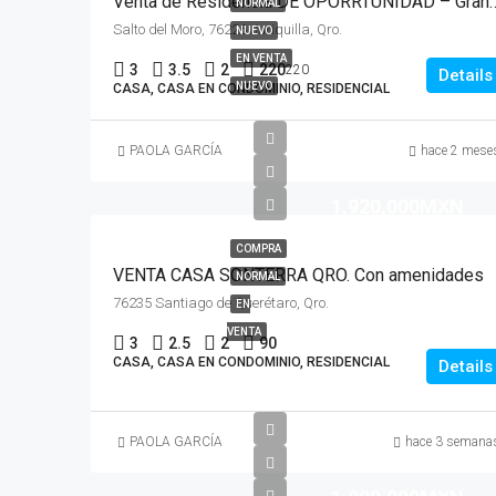
Venta de Residencia DE OPORRTUNIDAD – Gran Reser
NORMAL
Salto del Moro, 76226 Juriquilla, Qro.
NUEVO
EN VENTA
3
3.5
2
220
220
Details
NUEVO
CASA, CASA EN CONDOMINIO, RESIDENCIAL
PAOLA GARCÍA
hace 2 mese
1,920,000MXN
COMPRA
VENTA CASA SONTERRA QRO. Con amenidades
NORMAL
76235 Santiago de Querétaro, Qro.
EN
VENTA
3
2.5
2
90
CASA, CASA EN CONDOMINIO, RESIDENCIAL
Details
PAOLA GARCÍA
hace 3 semana