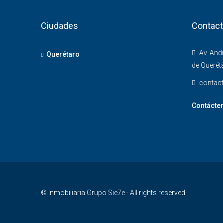
Ciudades
Contac
Av. And
Querétaro
de Queréta
contac
Contácte
© Inmobiliaria Grupo Sie7e - All rights reserved