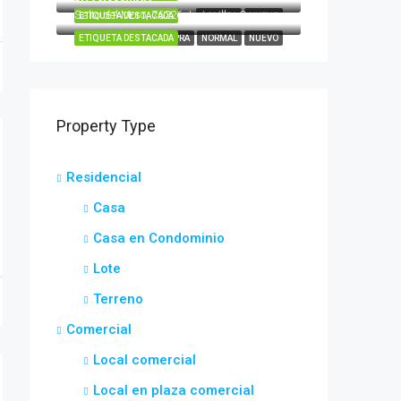
Salto del Moro, 76226 Juriquilla, Qro.
ETIQUETA DESTACADA
COMPRA
NUEVO
ETIQUETA DESTACADA
COMPRA
NORMAL
NUEVO
Property Type
Residencial
Casa
Casa en Condominio
Lote
Terreno
Comercial
Local comercial
Local en plaza comercial