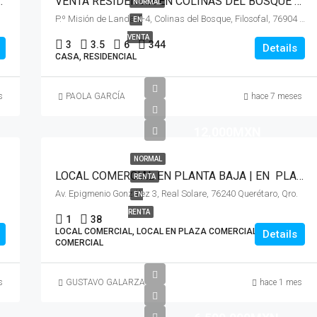
va Preserve Juriquilla, Querétaro
VENTA RESIDENCIA EN COLINAS DEL BOSQUE Corregidora, Querétaro
NORMAL
P.º Misión de Landa 2-4, Colinas del Bosque, Filosofal, 76904 El Pueblito, Qro.
EN
VENTA
3
3.5
6
344
Details
CASA, RESIDENCIAL
s
PAOLA GARCÍA
hace 7 meses
12,000MXN
NORMAL
LOCAL COMERCIAL EN PLANTA BAJA | EN PLAZA COMERCIAL REAL SOLARE (El Marqués, Qro.)
RENTA
Av. Epigmenio González 3, Real Solare, 76240 Querétaro, Qro.
EN
RENTA
1
38
LOCAL COMERCIAL, LOCAL EN PLAZA COMERCIAL,
Details
COMERCIAL
s
GUSTAVO GALARZA
hace 1 mes