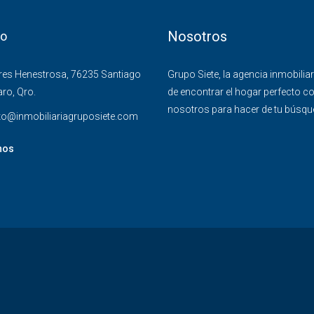
Nosotros
to
res Henestrosa, 76235 Santiago
Grupo Siete, la agencia inmobilia
ro, Qro.
de encontrar el hogar perfecto co
nosotros para hacer de tu búsqued
to@inmobiliariagruposiete.com
nos