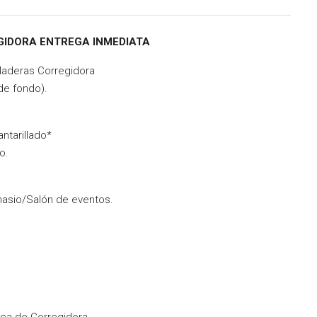
IDORA ENTREGA INMEDIATA
Maderas Corregidora
de fondo).
ntarillado*
o.
nasio/Salón de eventos.