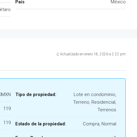
País
México
étaro
Actualizado en enero 18, 2026 a 2:22 pm
00MXN
Tipo de propiedad:
Lote en condominio,
Terreno, Residencial,
119
Terrenos
119
Estado de la propiedad:
Compra, Normal