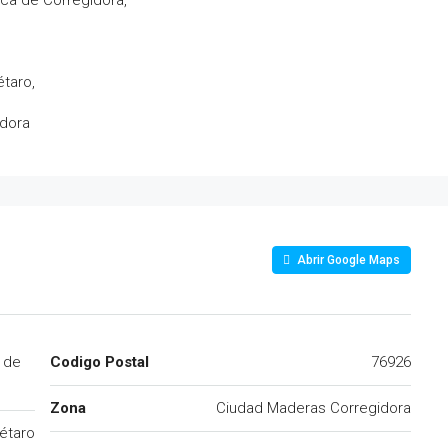
ica de Corregidora,
étaro,
idora
Abrir Google Maps
a de
Codigo Postal
76926
Zona
Ciudad Maderas Corregidora
étaro