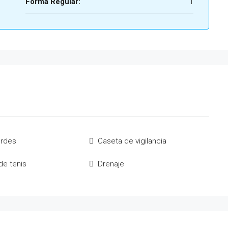
Forma Regular:
1
erdes
Caseta de vigilancia
de tenis
Drenaje