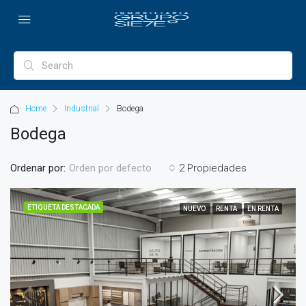
Home
Industrial
Bodega
Bodega
Ordenar por:
2 Propiedades
Orden por defecto
ETIQUETA DESTACADA
NUEVO
RENTA
EN RENTA