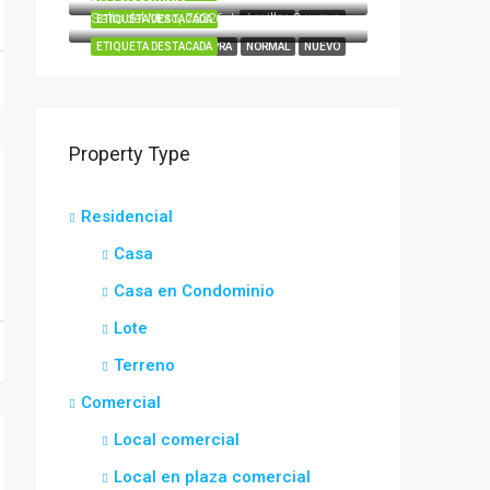
Salto del Moro, 76226 Juriquilla, Qro.
ETIQUETA DESTACADA
COMPRA
NUEVO
ETIQUETA DESTACADA
COMPRA
NORMAL
NUEVO
Property Type
Residencial
Casa
Casa en Condominio
Lote
Terreno
Comercial
Local comercial
Local en plaza comercial