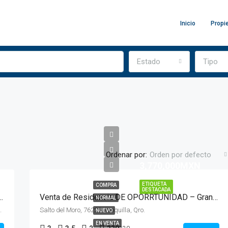
Inicio
Propi
Estado
Tipo
Ordenar por:
Orden por defecto
3,770,000MXN
ETIQUETA
COMPRA
DESTACADA
O CALETTO, JURIQUILLA QUERETARO
Venta de Residencia DE OPORRTUNIDAD – Gran Reserva Preserve Juriquilla, Querétaro
NORMAL
Acueducto, 76230 Juriquilla, Qro.
Salto del Moro, 76226 Juriquilla, Qro.
NUEVO
EN VENTA