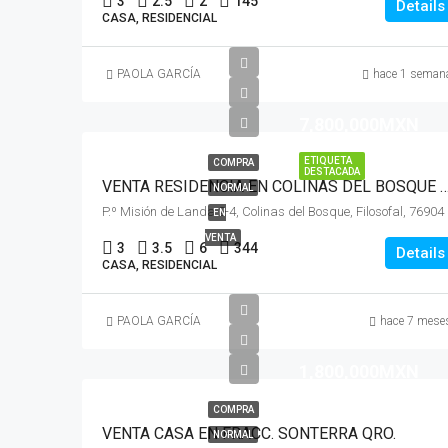
3
2.5
2
145
Details
CASA, RESIDENCIAL
PAOLA GARCÍA
hace 1 seman
7,800,000MXN
ETIQUETA
COMPRA
DESTACADA
VENTA RESIDENCIA EN COLINAS DEL BOSQUE Corregido
NORMAL
P.º Misió
EN
VENTA
3
3.5
6
344
Details
CASA, RESIDENCIAL
PAOLA GARCÍA
hace 7 mese
1,800,000MXN
COMPRA
VENTA CASA EN FRACC. SONTERRA QRO.
NORMAL