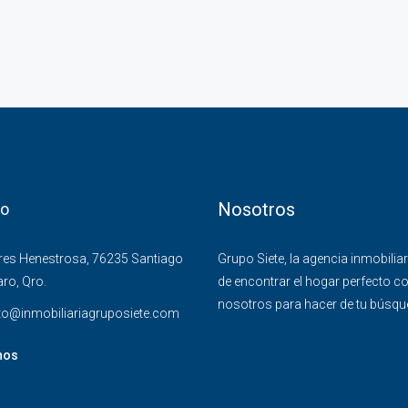
Nosotros
to
res Henestrosa, 76235 Santiago
Grupo Siete, la agencia inmobilia
ro, Qro.
de encontrar el hogar perfecto co
nosotros para hacer de tu búsqued
to@inmobiliariagruposiete.com
nos