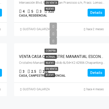
1 76235 Santiago de Querétaro, Qro. México
Intersección Blvd, Misión de San Francisco s/n, Fracc. Lomas de Juriquilla, 76220 Santa Rosa Jáuregui, Qro.
EN VENTA
NUEVO
4
5
3
320
Details
CASA, RESIDENCIAL
s
GUSTAVO GALARZA
hace 2 meses
COMPRA
VENTA CASA CAMPESTRE MANANTIAL ESCONDIDO CHAPANTONGO HIDALGO
NORMAL
Cristalino Manantial Escondido 8J54+X2 42906 Chapantongo, Hgo. México
NUEVO
EN VENTA
3
2.5
202
Details
NUEVO
CASA, CANPESTRE, RESIDENCIAL
s
GUSTAVO GALARZA
hace 4 meses