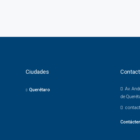
Ciudades
Contac
Av. And
Querétaro
de Queréta
contac
Contácte