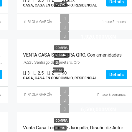
3
3.5
2
220
220
Details
NUEVO
CASA, CASA EN CONDOMINIO, RESIDENCIAL
a
PAOLA GARCÍA
hace 2 meses
1,920,000MXN
COMPRA
ra, Querétaro
VENTA CASA SONTERRA QRO. Con amenidades
NORMAL
n de Landa 2-4, Colinas del Bosque, Filosofal, 76904 El Pueblito, Qro.
76235 Santiago de Querétaro, Qro.
EN
VENTA
3
2.5
2
90
Details
CASA, CASA EN CONDOMINIO, RESIDENCIAL
s
PAOLA GARCÍA
hace 3 semanas
6,500,000MXN
COMPRA
Venta Casa Lomas de Juriquilla, Diseño de Autor
NUEVO