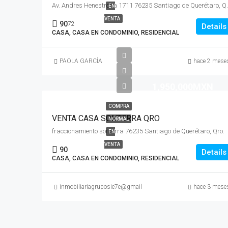
Av. Andres Henestrosa 171
EN
VENTA
90
72
Details
CASA, CASA EN CONDOMINIO, RESIDENCIAL
PAOLA GARCÍA
hace 2 mese
1,950,000MXN
COMPRA
VENTA CASA SONTERRA QRO
NORMAL
fraccionamiento sonterra 76235 Santiago de Querétaro, Qro.
EN
VENTA
90
Details
CASA, CASA EN CONDOMINIO, RESIDENCIAL
inmobiliariagruposie7e@gmail.com
hace 3 mese