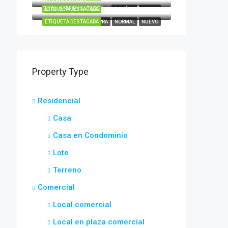
Salto del Moro, 76226 Juriquilla, Qro.
ETIQUETA DESTACADA
COMPRA
NUEVO
ETIQUETA DESTACADA
COMPRA
NORMAL
NUEVO
Property Type
Residencial
Casa
Casa en Condominio
Lote
Terreno
Comercial
Local comercial
Local en plaza comercial