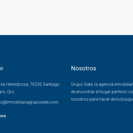
Nosotros
to
res Henestrosa, 76235 Santiago
Grupo Siete, la agencia inmobilia
ro, Qro.
de encontrar el hogar perfecto co
nosotros para hacer de tu búsqued
to@inmobiliariagruposiete.com
nos