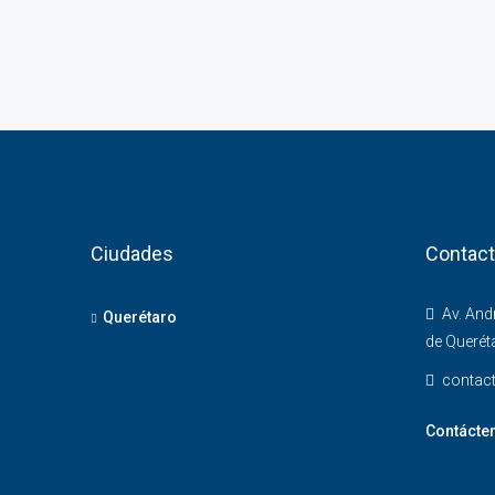
Ciudades
Contac
Av. And
Querétaro
de Queréta
contac
Contácte