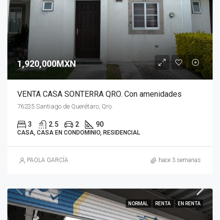
1,920,000MXN
VENTA CASA SONTERRA QRO. Con amenidades
76235 Santiago de Querétaro, Qro.
3
2.5
2
90
CASA, CASA EN CONDOMINIO, RESIDENCIAL
PAOLA GARCÍA
hace 3 semanas
NORMAL
RENTA
EN RENTA