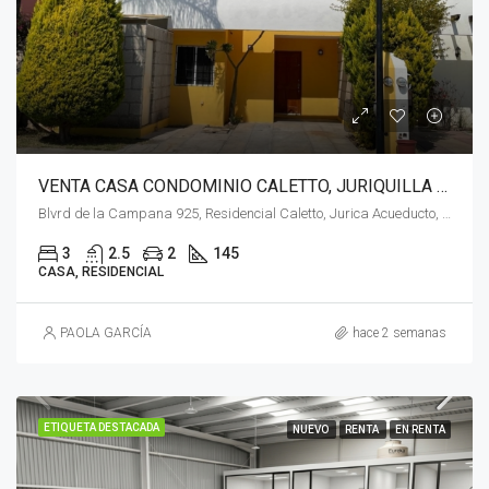
VENTA CASA CONDOMINIO CALETTO, JURIQUILLA QUERETARO
Blvrd de la Campana 925, Residencial Caletto, Jurica Acueducto, 76230 Juriquilla, Qro.
3
2.5
2
145
CASA, RESIDENCIAL
PAOLA GARCÍA
hace 2 semanas
ETIQUETA DESTACADA
NUEVO
RENTA
EN RENTA