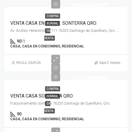
1,800,000MXN
COMPRA
VENTA CASA EN FRACC. SONTERRA QRO.
NORMAL
Av. Andres Henestrosa 1711 76235 Santiago de Querétaro, Qro. México
EN
VENTA
90
72
CASA, CASA EN CONDOMINIO, RESIDENCIAL
PAOLA GARCÍA
hace 2 meses
1,950,000MXN
COMPRA
VENTA CASA SONTERRA QRO
NORMAL
fraccionamiento sonterra 76235 Santiago de Querétaro, Qro.
EN
VENTA
90
CASA, CASA EN CONDOMINIO, RESIDENCIAL