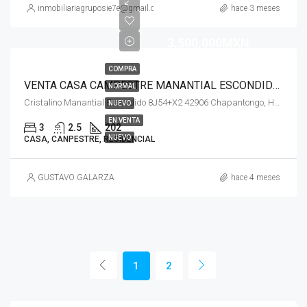
inmobiliariagruposie7e@gmail.com
hace 3 meses
3,500,000MXN
COMPRA
VENTA CASA CAMPESTRE MANANTIAL ESCONDIDO CHAPANTONGO HIDALGO
NORMAL
Cristalino Manantial Escondido 8J54+X2 42906 Chapantongo, Hgo. México
NUEVO
EN VENTA
3
2.5
202
NUEVO
CASA, CANPESTRE, RESIDENCIAL
GUSTAVO GALARZA
hace 4 meses
1
2