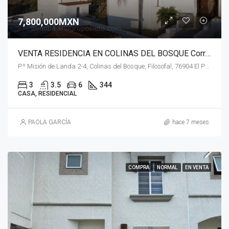
7,800,000MXN
VENTA RESIDENCIA EN COLINAS DEL BOSQUE Corregidora, Querétaro
P.º Misión de Landa 2-4, Colinas del Bosque, Filosofal, 76904 El Pueblito, Qro.
3
3.5
6
344
CASA, RESIDENCIAL
PAOLA GARCÍA
hace 7 meses
COMPRA
NORMAL
EN VENTA