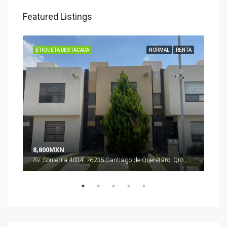
Featured Listings
UEVO
ETIQUETA DESTACADA
NORMAL
RENTA
ETI
8,800MXN
Av. Sonterra 4034, 76235 Santiago de Querétaro, Qro., México