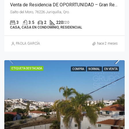
Venta de Residencia DE OPORRTUNIDAD – Gran Reserva Preserve Juriquilla, Querétaro
Salto del Moro, 76226 Juriquilla, Qro.
3
3.5
2
220
220
CASA, CASA EN CONDOMINIO, RESIDENCIAL
PAOLA GARCÍA
hace 2 meses
ETIQUETA DESTACADA
COMPRA
NORMAL
EN VENTA