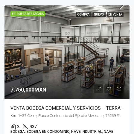
ETIQUETA DESTACADA
COMPRA
NUEVO
EN VENTA
7,750,000MXN
VENTA BODEGA COMERCIAL Y SERVICIOS – TERRA PARK CENTENARIO QUERETARO
Km. 1+37 Cerro, Paseo Centenario del Ejército Mexicano, 76269 Santiago de Querétaro, Qro.
2
427
BODEGA, BODEGA EN CONDOMINIO, NAVE INDUSTRIAL, NAVE