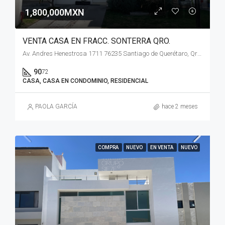
1,800,000MXN
VENTA CASA EN FRACC. SONTERRA QRO.
Av. Andres Henestrosa 1711 76235 Santiago de Querétaro, Qro. México
90
72
CASA, CASA EN CONDOMINIO, RESIDENCIAL
PAOLA GARCÍA
hace 2 meses
COMPRA
NUEVO
EN VENTA
NUEVO