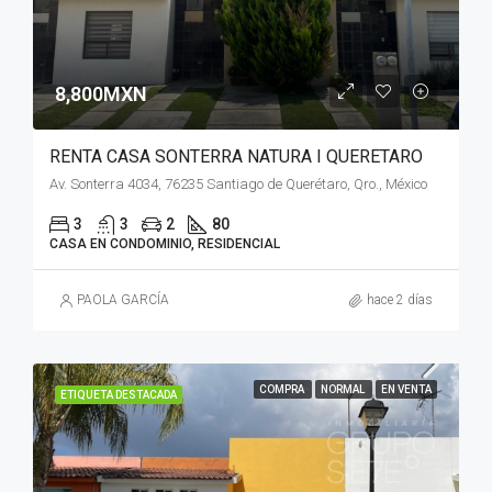
8,800MXN
RENTA CASA SONTERRA NATURA I QUERETARO
Av. Sonterra 4034, 76235 Santiago de Querétaro, Qro., México
3
3
2
80
CASA EN CONDOMINIO, RESIDENCIAL
PAOLA GARCÍA
hace 2 días
COMPRA
NORMAL
EN VENTA
ETIQUETA DESTACADA