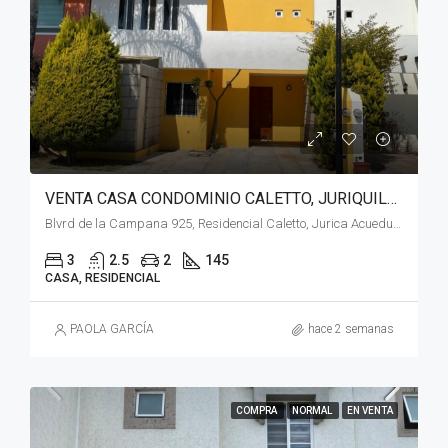
VENTA CASA CONDOMINIO CALETTO, JURIQUILLA QUERETARO
Blvrd de la Campana 925, Residencial Caletto, Jurica Acueducto, 76230 Juriquilla, Qro.
3
2.5
2
145
CASA, RESIDENCIAL
PAOLA GARCÍA
hace 2 semanas
COMPRA
NORMAL
EN VENTA