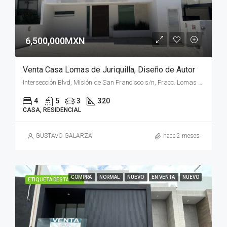
6,500,000MXN
Venta Casa Lomas de Juriquilla, Diseño de Autor
Intersección Blvd, Misión de San Francisco s/n, Fracc. Lomas de Juriquilla, 76220 Santa Rosa Jáuregui, Qro.
4
5
3
320
CASA, RESIDENCIAL
GUSTAVO GALARZA
hace 2 meses
COMPRA
NORMAL
NUEVO
EN VENTA
NUEVO
ETIQUETA DESTACADA